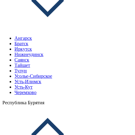
Ангарск
Братск
Иркутск
Нижнеудинск
Саянск
Тайшет
Тулун
Усолье-Сибирское
Усть-Илимск
Усть-Кут
Черемхово
Республика Бурятия