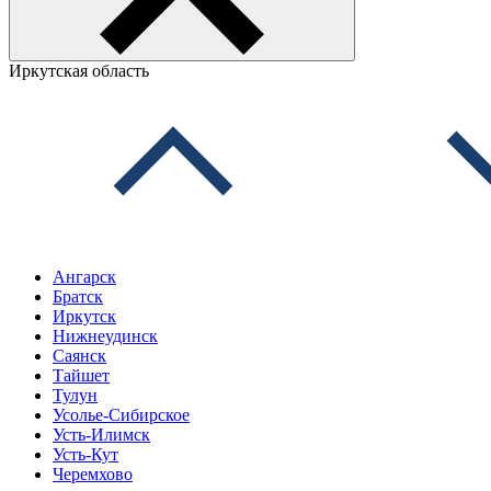
Иркутская область
Ангарск
Братск
Иркутск
Нижнеудинск
Саянск
Тайшет
Тулун
Усолье-Сибирское
Усть-Илимск
Усть-Кут
Черемхово