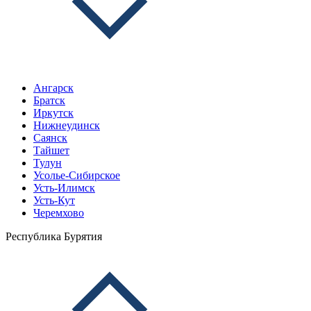
Ангарск
Братск
Иркутск
Нижнеудинск
Саянск
Тайшет
Тулун
Усолье-Сибирское
Усть-Илимск
Усть-Кут
Черемхово
Республика Бурятия