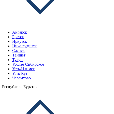
Ангарск
Братск
Иркутск
Нижнеудинск
Саянск
Тайшет
Тулун
Усолье-Сибирское
Усть-Илимск
Усть-Кут
Черемхово
Республика Бурятия