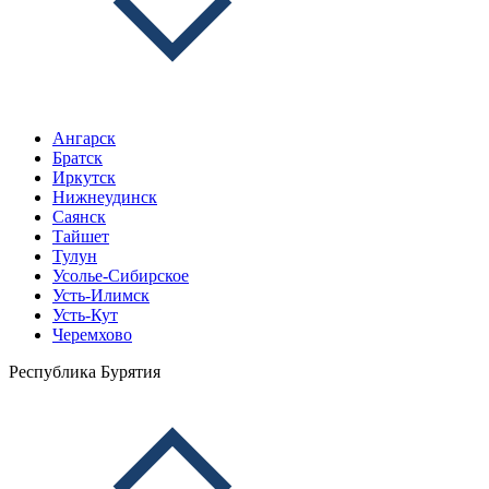
Ангарск
Братск
Иркутск
Нижнеудинск
Саянск
Тайшет
Тулун
Усолье-Сибирское
Усть-Илимск
Усть-Кут
Черемхово
Республика Бурятия