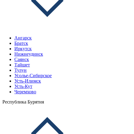
Ангарск
Братск
Иркутск
Нижнеудинск
Саянск
Тайшет
Тулун
Усолье-Сибирское
Усть-Илимск
Усть-Кут
Черемхово
Республика Бурятия