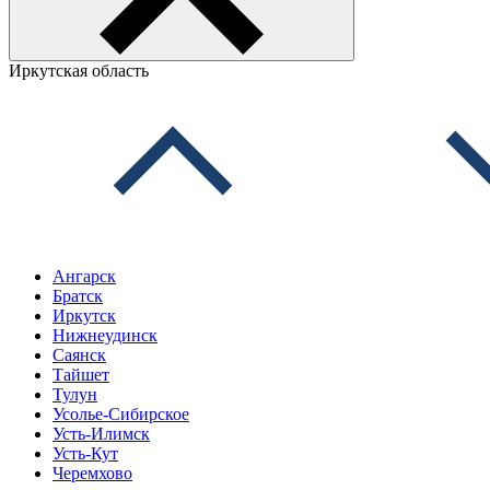
Иркутская область
Ангарск
Братск
Иркутск
Нижнеудинск
Саянск
Тайшет
Тулун
Усолье-Сибирское
Усть-Илимск
Усть-Кут
Черемхово