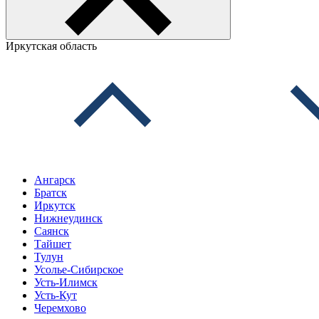
Иркутская область
Ангарск
Братск
Иркутск
Нижнеудинск
Саянск
Тайшет
Тулун
Усолье-Сибирское
Усть-Илимск
Усть-Кут
Черемхово