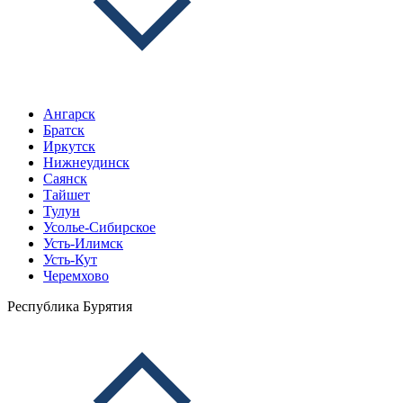
Ангарск
Братск
Иркутск
Нижнеудинск
Саянск
Тайшет
Тулун
Усолье-Сибирское
Усть-Илимск
Усть-Кут
Черемхово
Республика Бурятия