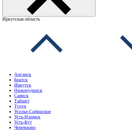
Иркутская область
Ангарск
Братск
Иркутск
Нижнеудинск
Саянск
Тайшет
Тулун
Усолье-Сибирское
Усть-Илимск
Усть-Кут
Черемхово