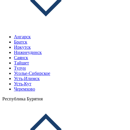
Ангарск
Братск
Иркутск
Нижнеудинск
Саянск
Тайшет
Тулун
Усолье-Сибирское
Усть-Илимск
Усть-Кут
Черемхово
Республика Бурятия