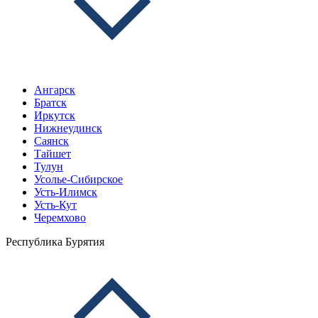
Ангарск
Братск
Иркутск
Нижнеудинск
Саянск
Тайшет
Тулун
Усолье-Сибирское
Усть-Илимск
Усть-Кут
Черемхово
Республика Бурятия