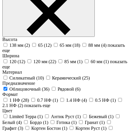
Высота
138 мм (
2
)
65 (
12
)
65 мм (
18
)
88 мм (
4
)
показать
еще
Ширина
120 (
12
)
120 мм (
22
)
85 мм (
1
)
60 мм (
1
)
показать
еще
Материал
Силикатный (
10
)
Керамический (
25
)
Предназначение
Облицовочный (
36
)
Рядовой (
6
)
Формат
1 НФ (
28
)
0.7 НФ (
1
)
1.4 НФ (
4
)
0.5 НФ (
1
)
2.1 НФ (
2
)
показать еще
Цвет
Limited Терра (
1
)
Антик Руст (
1
)
Бежевый (
1
)
Белый (
4
)
Бордо (
1
)
Готика (
1
)
Гранат (
1
)
Графит (
3
)
Кортен Бостон (
1
)
Кортен Руст (
1
)