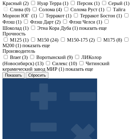
Красный (
2
)
Нуар Терра (
1
)
Персик (
1
)
Серый (
1
)
Слива (
0
)
Солома (
4
)
Солома Руст (
1
)
Тайга
Морион ЮГ (
1
)
Терракот (
1
)
Терракот Бостон (
1
)
Флэш (
1
)
Флэш Дарт (
2
)
Флэш Челси (
1
)
Шоколад (
1
)
Этна Кора Дуба (
1
)
показать еще
Прочность
М125 (
1
)
М150 (
24
)
М150-175 (
2
)
М175 (
8
)
М200 (
1
)
показать еще
Производитель
Braer (
3
)
Воротынский (
9
)
ЛИКолор
(Новосибирск) (
13
)
Силекс (
10
)
Читинский
керамический завод МИР (
1
)
показать еще